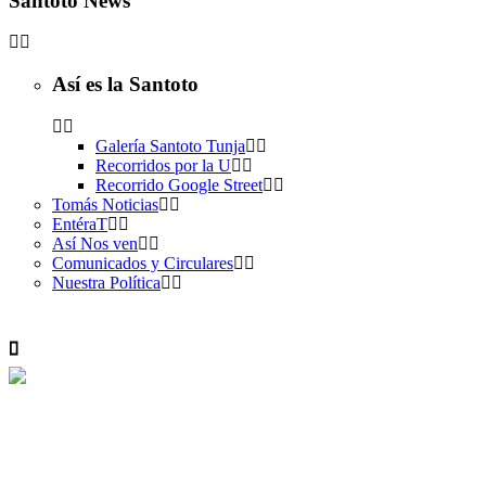
Santoto News
Así es la Santoto
Galería Santoto Tunja
Recorridos por la U
Recorrido Google Street
Tomás Noticias
EntéraT
Así Nos ven
Comunicados y Circulares
Nuestra Política
Campañas