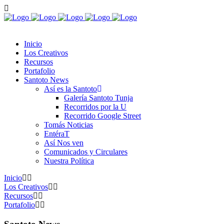
Inicio
Los Creativos
Recursos
Portafolio
Santoto News
Así es la Santoto
Galería Santoto Tunja
Recorridos por la U
Recorrido Google Street
Tomás Noticias
EntéraT
Así Nos ven
Comunicados y Circulares
Nuestra Política
Inicio
Los Creativos
Recursos
Portafolio